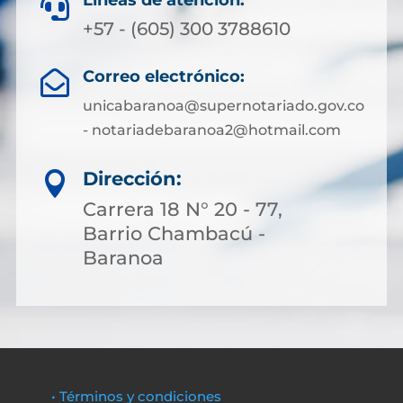
Líneas de atención:

+57 - (605) 300 3788610
Correo electrónico:

unicabaranoa@supernotariado.gov.co
- notariadebaranoa2@hotmail.com
Dirección:

Carrera 18 N° 20 - 77,
Barrio Chambacú -
Baranoa
• Términos y condiciones