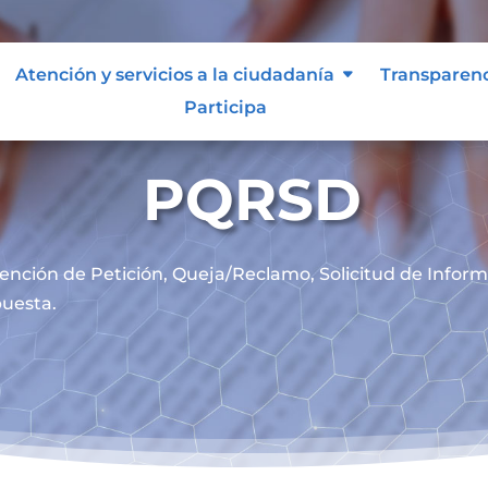
Atención y servicios a la ciudadanía
Transparen
Participa
PQRSD
ención de
Petición, Queja/Reclamo, Solicitud de Infor
uesta.