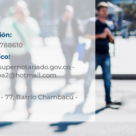
ión:
3788610
ico:
upernotariado.gov.co -
oa2@hotmail.com
 - 77, Barrio Chambacú -