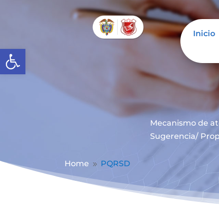
Inicio
Abrir barra de herramientas
Mecanismo de at
Sugerencia/ Prop
Home
PQRSD
9