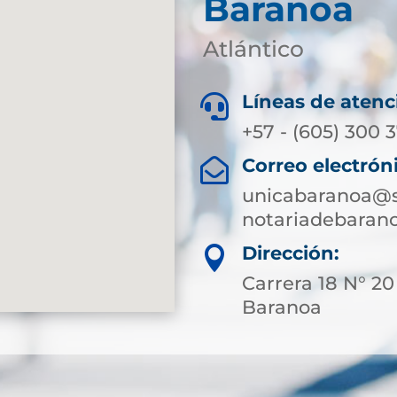
Baranoa
Atlántico
Líneas de atenc

+57 - (605) 300 
Correo electrón

unicabaranoa@s
notariadebaran
Dirección:

Carrera 18 N° 20
Baranoa