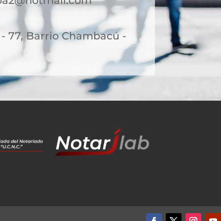
oa2@hotmail.com
 - 77, Barrio Chambacú -