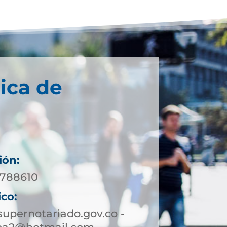
ica de
ión:
3788610
ico:
upernotariado.gov.co -