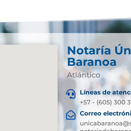
Notaría Ún
Baranoa
Atlántico
Líneas de atenc

+57 - (605) 300 
Correo electrón

unicabaranoa@s