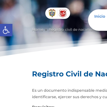
Inicio
Abrir barra de herramientas
Home
Registro civil de nacimiento
R
9
9
Registro Civil de N
Es un documento indispensable mediante
identificarse, ejercer sus derechos y c