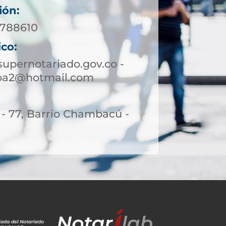
ión:
3788610
ico:
upernotariado.gov.co -
oa2@hotmail.com
 - 77, Barrio Chambacú -