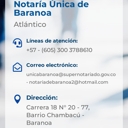
Notaría Única de
Baranoa
Atlántico
Líneas de atención:

+57 - (605) 300 3788610
Correo electrónico:

unicabaranoa@supernotariado.gov.co
- notariadebaranoa2@hotmail.com
Dirección:

Carrera 18 N° 20 - 77,
Barrio Chambacú -
Baranoa