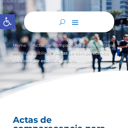
Abrir barra de herramientas
Home
Actas de comparecencia para otorgar
9
escritura pública
Actas de comparecencia
9
para otorgar escritura pública
Actas de