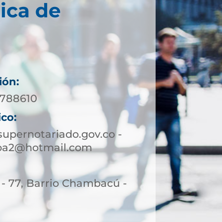
ica de
ión:
3788610
ico:
upernotariado.gov.co -
oa2@hotmail.com
 - 77, Barrio Chambacú -