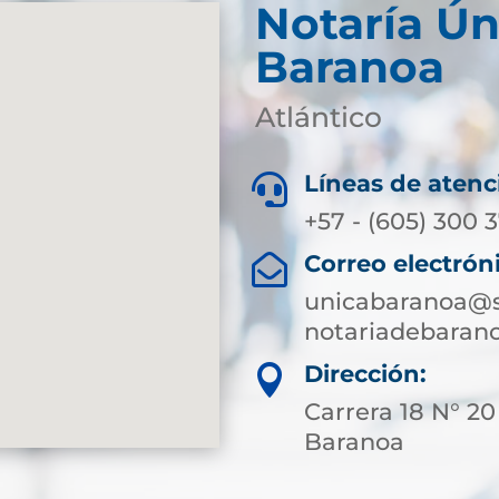
Notaría Ún
Baranoa
Atlántico
Líneas de atenc

+57 - (605) 300 
Correo electrón

unicabaranoa@s
notariadebaran
Dirección:

Carrera 18 N° 20
Baranoa