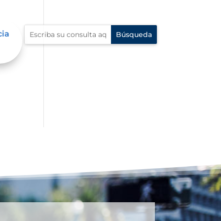
cia
io