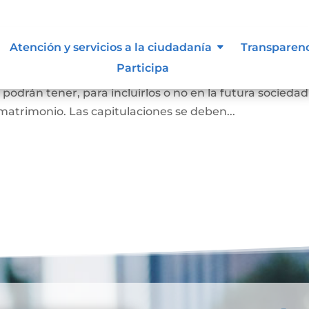
oniales
Atención y servicios a la ciudadanía
Transparen
Participa
as que se van a casar (por matrimonio civil o matrimon
o podrán tener, para incluirlos o no en la futura sociedad
matrimonio. Las capitulaciones se deben...