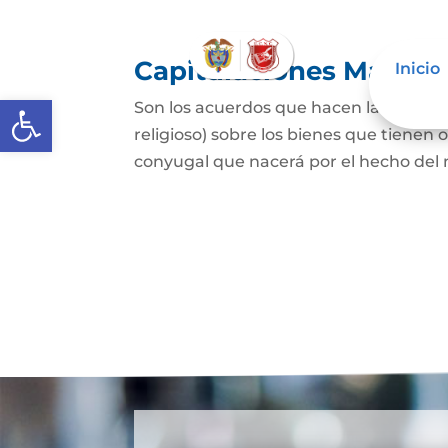
Capitulaciones Matrim
Inicio
Abrir barra de herramientas
Son los acuerdos que hacen las person
religioso) sobre los bienes que tienen 
conyugal que nacerá por el hecho del 