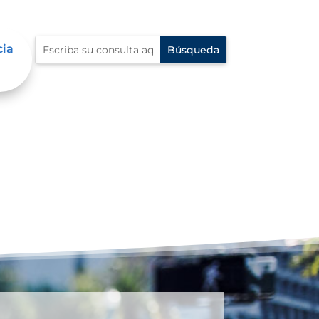
cia
n