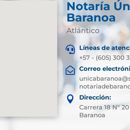
Notaría Ún
Baranoa
Atlántico
Líneas de atenc

+57 - (605) 300 
Correo electrón

unicabaranoa@s
notariadebaran
Dirección:

Carrera 18 N° 20
Baranoa