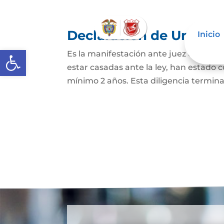
Declaración de Unión M
Inicio
Abrir barra de herramientas
Es la manifestación ante juez o notario
estar casadas ante la ley, han estado
mínimo 2 años. Esta diligencia termina c