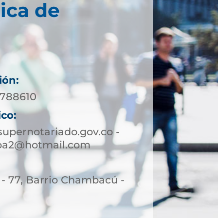
ica de
ión:
3788610
ico:
upernotariado.gov.co -
oa2@hotmail.com
 - 77, Barrio Chambacú -