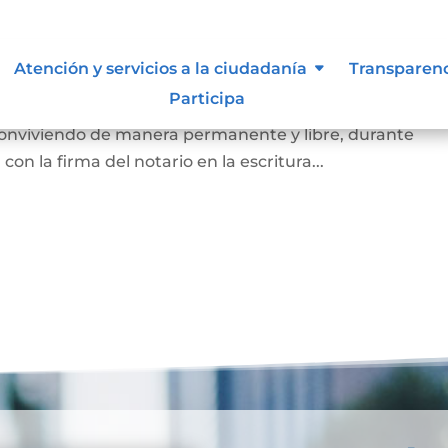
arital de Hecho
Atención y servicios a la ciudadanía
Transparen
Participa
 de la existencia de la unión entre dos personas que, si
 conviviendo de manera permanente y libre, durante
on la firma del notario en la escritura...