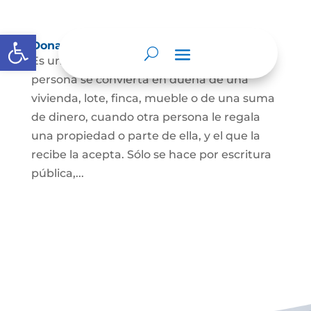
Abrir barra de herramientas
Donación
Es uno de los contratos cuyo fin es que una
persona se convierta en dueña de una
vivienda, lote, finca, mueble o de una suma
de dinero, cuando otra persona le regala
una propiedad o parte de ella, y el que la
recibe la acepta. Sólo se hace por escritura
pública,...