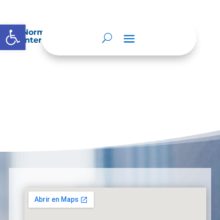
Abrir barra de herramientas
Normatividad especial que les aplique de
interés.